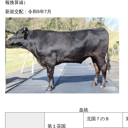
報換算値）
新規交配：令和5年7月
血統
北国７の８
第１花国