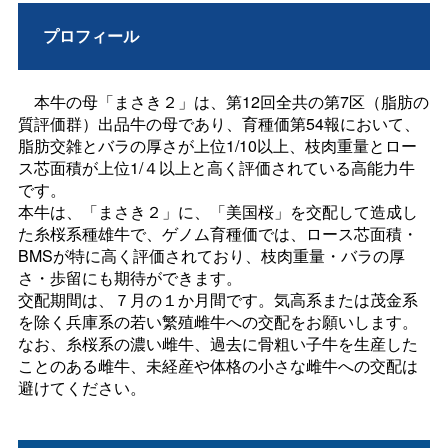
プロフィール
本牛の母「まさき２」は、第12回全共の第7区（脂肪の
質評価群）出品牛の母であり、育種価第54報において、
脂肪交雑とバラの厚さが上位1/10以上、枝肉重量とロー
ス芯面積が上位1/４以上と高く評価されている高能力牛
です。
本牛は、「まさき２」に、「美国桜」を交配して造成し
た糸桜系種雄牛で、ゲノム育種価では、ロース芯面積・
BMSが特に高く評価されており、枝肉重量・バラの厚
さ・歩留にも期待ができます。
交配期間は、７月の１か月間です。気高系または茂金系
を除く兵庫系の若い繁殖雌牛への交配をお願いします。
なお、糸桜系の濃い雌牛、過去に骨粗い子牛を生産した
ことのある雌牛、未経産や体格の小さな雌牛への交配は
避けてください。