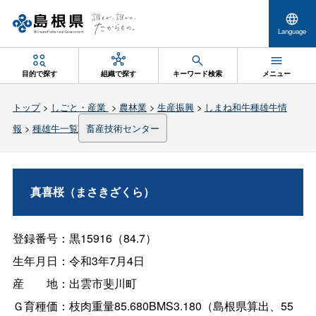
Language
目的で探す
組織で探す
キーワード検索
メニュー
トップ
>
しごと・産業
>
農林業
>
生産振興
>
しまね和牛種雄牛情
報
>
種雄牛一覧
畜産技術センター
真喜桜（まさきざくら）
登録番号：黒15916（84.7）
生年月日：令和3年7月4日
産
地：出雲市斐川町
Ｇ育種価：枝肉重量85.680BMS3.180（島根県算出、55