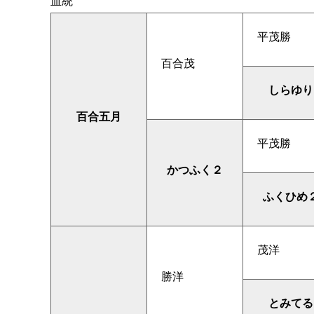
血統
平茂勝
百合茂
しらゆり
百合五月
平茂勝
かつふく２
ふくひめ
茂洋
勝洋
とみてる