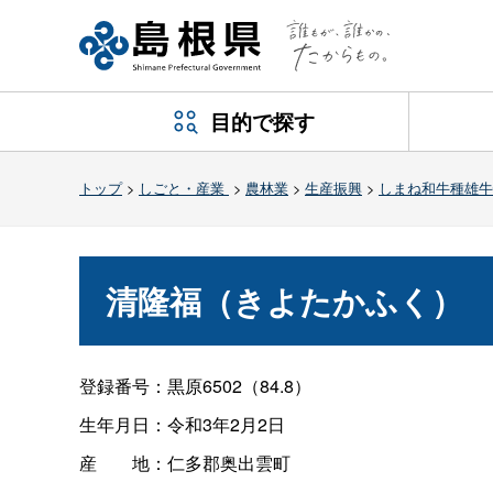
目的で探す
トップ
>
しごと・産業
>
農林業
>
生産振興
>
しまね和牛種雄牛
清隆福（きよたかふく）
登録番号：黒原6502（84.8）
生年月日：令和3年2月2日
産
地：仁多郡奥出雲町