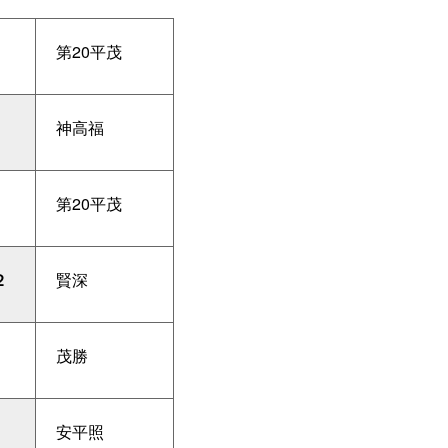
第20平茂
神高福
第20平茂
２
賢深
茂勝
安平照