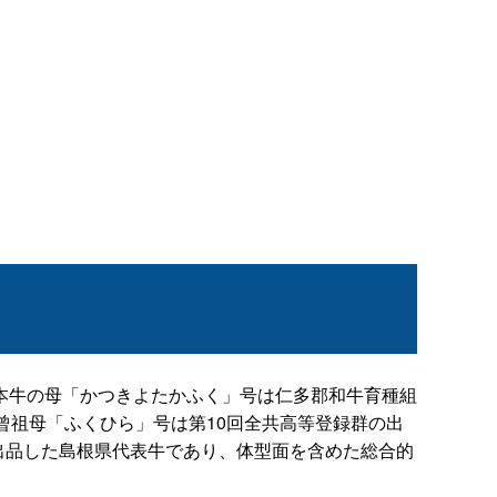
本牛の母「かつきよたかふく」号は仁多郡和牛育種組
曾祖母「ふくひら」号は第10回全共高等登録群の出
出品した島根県代表牛であり、体型面を含めた総合的