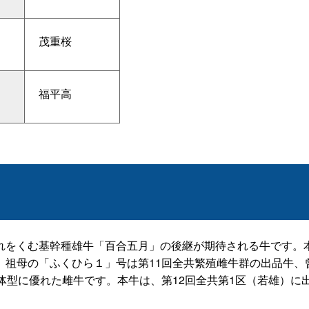
茂重桜
福平高
をくむ基幹種雄牛「百合五月」の後継が期待される牛です。
祖母の「ふくひら１」号は第11回全共繁殖雌牛群の出品牛、
体型に優れた雌牛です。本牛は、第12回全共第1区（若雄）に