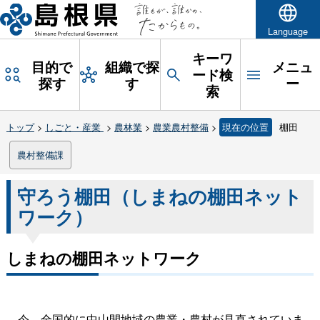
Language
キーワ
目的で
組織で探
メニュ
ード検
探す
す
ー
索
トップ
>
しごと・産業
>
農林業
>
農業農村整備
>
現在の位置
棚田
農村整備課
守ろう棚田（しまねの棚田ネット
ワーク）
しまねの棚田ネットワーク
今、全国的に中山間地域の農業・農村が見直されていま