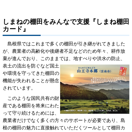
しまねの棚田をみんなで支援『しまね棚田
カード』
島根県ではこれまで多くの棚田が引き継がれてきました
が、農業者の高齢化や後継者不足などのため年々、耕作放
棄が進んでおり、このままで
は、地すべりや洪水の防止、
表土の流出を防ぐなど国土
や環境を守ってきた棚田の
機能が失われることが懸念
されています。
このような国民共有の財
産である棚田を将来にわた
って守り続けるためには、
農業者だけでなく多くの方々のサポートが必要であり、島
根の棚田の魅力に直接触れていただくツールとして棚田カ