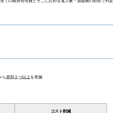
設全ての維持管理費とそこに占める電力量・油脂費の割合で判
から
原則２つ以上
を実施
コスト削減