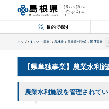
目的で探す
トップ
>
しごと・産業
>
農林業
>
農業農村整備
>
国営事業
【県単独事業】農業水利施
農業水利施設を管理されてい