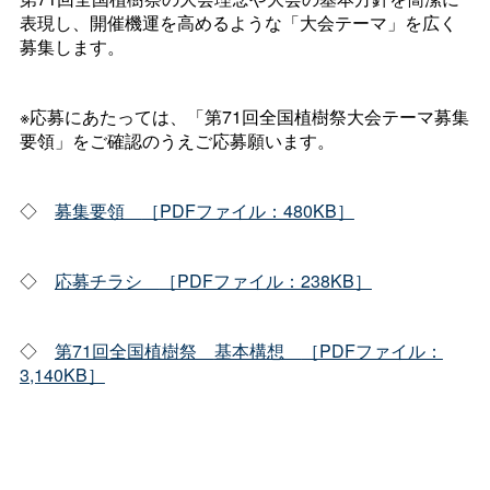
表現し、開催機運を高めるような「大会テーマ」を広く
募集します。
※応募にあたっては、「第71回全国植樹祭大会テーマ募集
要領」をご確認のうえご応募願います。
◇
募集要
領
［PDFファイル：480KB］
◇
応募チラ
シ
［PDFファイル：238KB］
◇
第71回全国植樹
祭
基本構
想
［PDFファイル：
3,140KB］