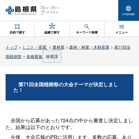
Language
目的で探す
組織で探す
キーワード検索
メニュー
トップ
>
しごと・産業
>
農林業
>
森林・林業・木材産業
>
第71回全
国植樹祭
>
各種募集
林業課
第71回全国植樹祭の大会テーマが決定しまし
た！
全国から応募があった724点の中から審査し決定しまし
た。結果は以下のとおりです。
今後、大会広報のPRに活用します。多数の応募、あり