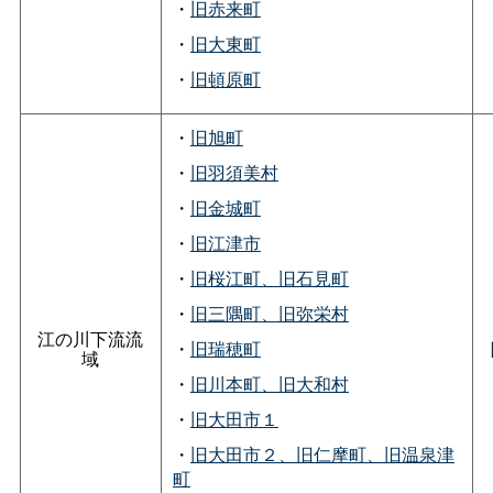
・
旧赤来町
・
旧大東町
・
旧頓原町
・
旧旭町
・
旧羽須美村
・
旧金城町
・
旧江津市
・
旧桜江町、旧石見町
・
旧三隅町、旧弥栄村
江の川下流流
・
旧瑞穂町
域
・
旧川本町、旧大和村
・
旧大田市１
・
旧大田市２、旧仁摩町、旧温泉津
町