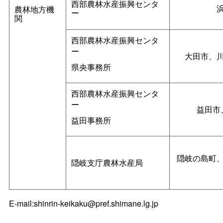
西部農林水産振興センタ
農林地方機
ー
関
西部農林水産振興センタ
ー
大田市、
県央事務所
西部農林水産振興センタ
ー
益田市
益田事務所
隠岐の島町
隠岐支庁農林水産局
E-mail:shinrin-keikaku@pref.shimane.lg.jp