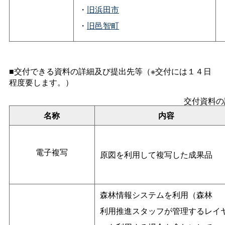
・
旧浜田市
・
旧邑智町
■交付できる資料の詳細及び提出先等（※交付には１４日
程度要します。）
交付資料の
名称
内容
電子複写
原図を利用して複写した成果品
森林情報システムを利用（森林
利用推進スタッフが管理するレイ