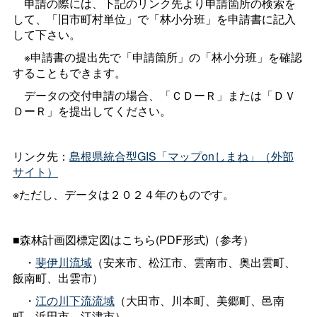
申請の際には、下記のリンク先より申請箇所の検索を
して、「旧市町村単位」で「林小分班」を申請書に記入
して下さい。
※申請書の提出先で「申請箇所」の「林小分班」を確認
することもできます。
データの交付申請の場合、「ＣＤーＲ」または「ＤＶ
ＤーＲ」を提出してください。
リンク先：
島根県統合型GIS「マップonしまね」（外部
サイト）
※ただし、データは２０２４年のものです。
■森林計画図標定図はこちら(PDF形式)（参考）
・
斐伊川流域
（安来市、松江市、雲南市、奥出雲町、
飯南町、出雲市）
・
江の川下流流域
（大田市、川本町、美郷町、邑南
町、浜田市、江津市）