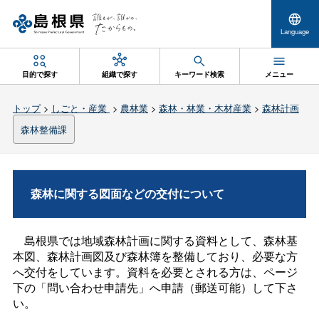
Language
目的で探す
組織で探す
キーワード検索
メニュー
トップ
>
しごと・産業
>
農林業
>
森林・林業・木材産業
>
森林計画
森林整備課
森林に関する図面などの交付について
島根県では地域森林計画に関する資料として、森林基
本図、森林計画図及び森林簿を整備しており、必要な方
へ交付をしています。資料を必要とされる方は、ページ
下の「問い合わせ申請先」へ申請（郵送可能）して下さ
い。