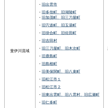
・
旧出雲市
・
旧多伎町、旧湖陵町
・
旧加茂町、旧三刀屋町
・
旧宍道町、旧玉湯町
・
旧掛合町、旧佐田町
・
旧吉田村
・
旧三刀屋町、旧木次町
斐伊川流域
・
旧鹿島町
・
旧島根町
・
旧美保関町、旧八束町
・
旧松江市１
・
旧松江市２
・
旧東出雲町、旧八雲村、旧広瀬町
・
旧仁多町