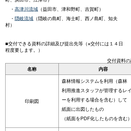
・
高津川流域
（益田市、津和野町、吉賀町）
・
隠岐流域
（隠岐の島町、海士町、西ノ島町、知夫
村）
■交付できる資料の詳細及び提出先等（※交付には１４日
程度要します。）
交付資料の
名称
内容
森林情報システムを利用（森林
利用推進スタッフが管理するレ
ーを利用する場合を含む）して
印刷図
紙面に出図したもの
（紙面をPDF化したものを含む