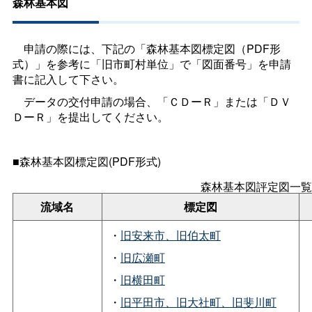
森林基本図
申請の際には、下記の「森林基本図標定図（PDF形
式）」を参考に「旧市町村単位」で「図面番号」を申請
書に記入して下さい。
データの交付申請の場合、「ＣＤーＲ」または「ＤＶ
ＤーＲ」を提出してください。
■森林基本図標定図(PDF形式)
森林基本図評定図一覧
流域名
標定図
・
旧安来市、旧伯太町
・
旧広瀬町
・
旧横田町
・
旧平田市、旧大社町、旧斐川町