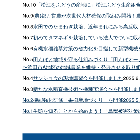
No.10
「松江をぶどうの産地に」松江ぶどう生産組
No.9(
農)都万営農が次世代人材確保の取組み開始！
N0.8
水田でのたまねぎ栽培、近年まれにみる高反収
No.7
初めてタマネギを栽培している法人でついに収
No.6
有機水稲雑草対策の省力化を目指して新型機械
No.5
田んぼと地域を守る仕組みづくり「田んぼオー
〜浜田市A地区の地域農業を維持・発展させる取り
No.4
サンショウの現地講習会を開催しました
2025.
No.3
新たな水稲直播技術〜播種実演会〜を開催しま
No.2機能強化研修「果樹産地づくり」を開催2025.5.
No.1生態を知ることから始めよう！「鳥獣被害対策出前