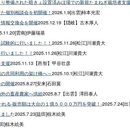
より整備された暗きょ設置済みほ場での新規たまねぎ栽培者支
けた個別相談会を初開催！
2026.1.9[出雲]柿本光宏
・情報交換会を開催
2025.12.19【隠岐】古木厚人
25.11.20[雲南]伊藤瑞基
を試験的に行いました！！
2025.11.26[松江]川瀬貴大
を行いました！！
2025.11.26[松江]川瀬貴大
を支援
2025.11.13【邑智】甲谷壮彦
械の共同利用の架け橋へ～
2025.10.1[松江]川瀬貴大
会の開催
2025.8.27[安来]石田翼
内外の畜産農家へ供給
2025.8.7【出雲】澤田泰人
れる-販売額は大台の１億５０００万円を突破！-
2025.7.24
しまし
た2025.7.23[益田]椋木絵美
[益田]椋木絵美