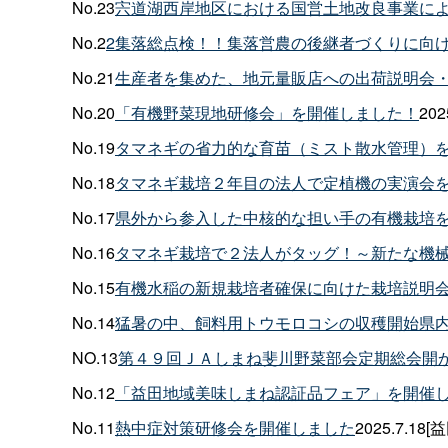
No.23
宍道湖西岸地区における国営土地改良事業に
No.2
2集落総点検！！集落営農の後継者づくりに向
No.21
生産者を集めた、地元量販店への出荷説明会
No.20
「有機野菜現地研修会」を開催しました！
20
No.19
タマネギの省力的な育苗（ミスト散水管理）
No.18
タマネギ栽培２年目の法人で定植機の実演会
No.17
県外から参入した中核的な担い手の有機栽培
No.16
タマネギ栽培で２法人がタッグ！～新たな機
No.15
有機水稲の新規栽培者確保に向けた栽培説明
No.14
猛暑の中、飼料用トウモロコシの収穫開始県
NO.13
第４９回ＪＡしまね斐川野菜部会定期総会開か
No.12
「益田地域美味しまね認証品フェア」を開催
No.11
熱中症対策研修会を開催しました
2025.7.18