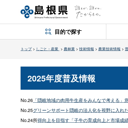
目的で探す
トップ
>
しごと・産業
>
農林業
>
技術情報
>
農業技術情報
>
2025年度普及情報
No.26
「隠岐地域の肉用牛生産をみんなで考える」
No.25
グリーンサポート隠岐の法人化を視野に入れた
No.24所
得向上を目指す「子牛の育成向上と市場成