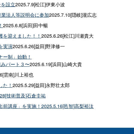
合を設立
2025.7.9[松江]伊東小波
農業法人等説明会に参加
2025.7.10[隠岐]瀧広志
！
2025.6.8[浜田]田中暢
穫を迎えました！！
2025.6.26[松江]川瀬貴大
を実演
2025.6.26[益田]野津修一
ナー制」始動！
組みパート３〜
2025.6.19[浜田]山崎大貴
6.6[雲南]川上裕也
した！
2025.5.29[益田]永野壮太郎
28[技術普及]石倉圭祐
講座」を実施！2025.5.16[邑智]高梨裕汰