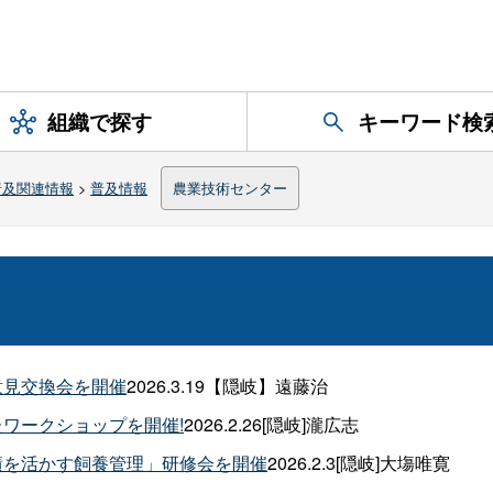
組織で探す
キーワード検
普及関連情報
>
普及情報
農業技術センター
意見交換会を開催
2026.3.19【隠岐】遠藤治
ワークショップを開催!
2026.2.26[隠岐]瀧広志
績を活かす飼養管理」研修会を開催
2026.2.3[隠岐]大塲唯寛