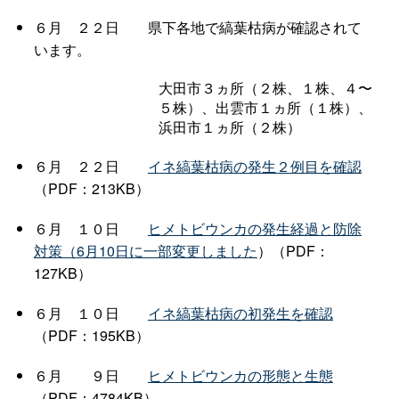
６
月
２２
日
県下各地で縞葉枯病が確認されて
います。
大田市３ヵ所（２株、１株、４〜
５株）、出雲市１ヵ所（１株）、
浜田市１ヵ所（２株）
６
月
２２
日
イネ縞葉枯病の発生２例目を確認
（PDF：213KB）
６
月
１０
日
ヒメトビウンカの発生経過と防除
対策（6月10日に一部変更しました
）（PDF：
127KB）
６
月
１０
日
イネ縞葉枯病の初発生を確認
（PDF：195KB）
６
月
９
日
ヒメトビウンカの形態と生態
（PDF：4784KB）