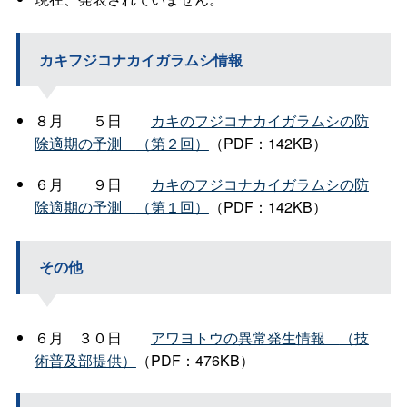
カキフジコナカイガラムシ情報
８
月
５
日
カキのフジコナカイガラムシの防
除適期の予
測
（第２回）
（PDF：142KB）
６
月
９
日
カキのフジコナカイガラムシの防
除適期の予
測
（第１回）
（PDF：142KB）
その他
６
月
３０
日
アワヨトウの異常発生情
報
（技
術普及部提供）
（PDF：476KB）