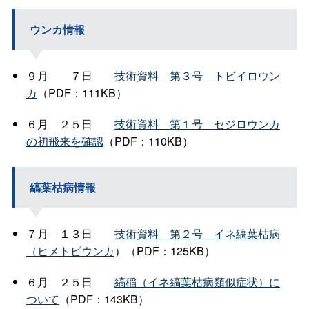
ウンカ情報
９
月
７
日
技術資
料
第３
号
トビイロウン
カ
（PDF：111KB）
６
月
２５
日
技術資
料
第１
号
セジロウンカ
の初飛来を確認
（PDF：110KB）
縞葉枯病情報
７
月
１３
日
技術資
料
第２
号
イネ縞葉枯病
（ヒメトビウンカ
）（PDF：125KB）
６
月
２５
日
縞稲（イネ縞葉枯病類似症状）に
ついて
（PDF：143KB）