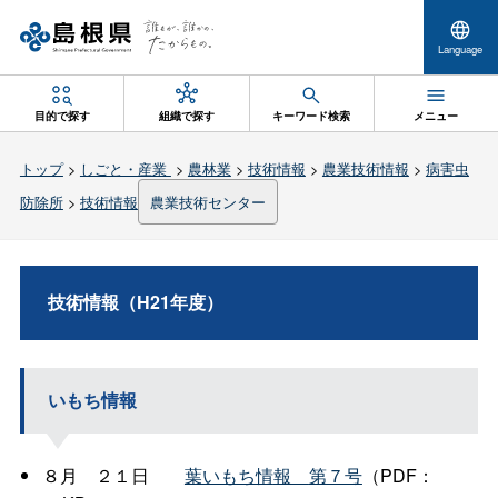
Language
目的で探す
組織で探す
キーワード検索
メニュー
トップ
>
しごと・産業
>
農林業
>
技術情報
>
農業技術情報
>
病害虫
防除所
>
技術情報
農業技術センター
技術情報（H21年度）
いもち情報
８
月
２１
日
葉いもち情
報
第７号
（PDF：