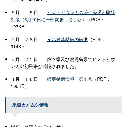
６
月
９
日
ヒメトビウンカの発生経過と防除
対策（6月10日に一部変更しました
）（PDF：
127KB）
５
月
２８
日
イネ縞葉枯病の病徴
（PDF：
314KB）
５
月
２１
日
熊本県及び鹿児島県でヒメトビウ
ンカの初飛来が確認されました。
４
月
１６
日
縞葉枯病情
報
第１号
（PDF：
106KB）
果樹カメムシ情報
現在、発表されていません。