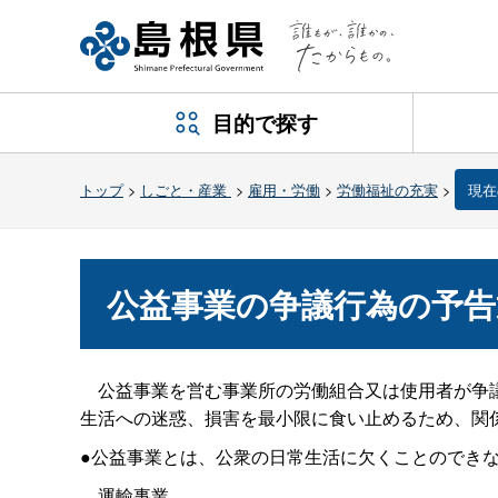
目的で探す
トップ
>
しごと・産業
>
雇用・労働
>
労働福祉の充実
>
現在
公益事業の争議行為の予告
公益事業を営む事業所の労働組合又は使用者が争議
生活への迷惑、損害を最小限に食い止めるため、関
●公益事業とは、公衆の日常生活に欠くことのでき
運輸事業