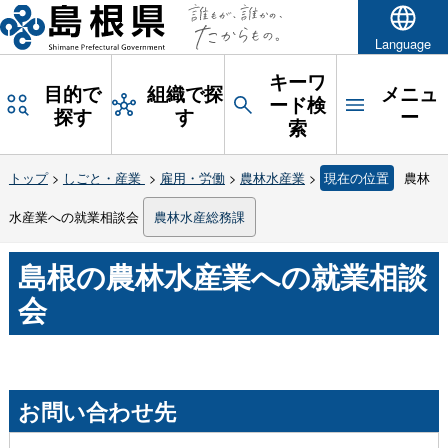
Language
キーワ
目的で
組織で探
メニュ
ード検
探す
す
ー
索
トップ
>
しごと・産業
>
雇用・労働
>
農林水産業
>
現在の位置
農林
水産業への就業相談会
農林水産総務課
島根の農林水産業への就業相談
会
お問い合わせ先