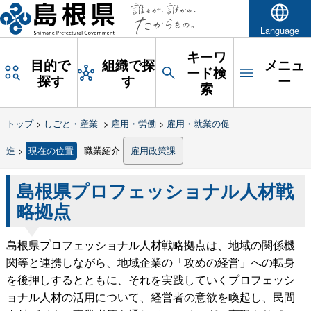
Language
キーワ
目的で
組織で探
メニュ
ード検
探す
す
ー
索
トップ
>
しごと・産業
>
雇用・労働
>
雇用・就業の促
進
>
現在の位置
職業紹介
雇用政策課
島根県プロフェッショナル人材戦
略拠点
島根県プロフェッショナル人材戦略拠点は、地域の関係機
関等と連携しながら、地域企業の「攻めの経営」への転身
を後押しするとともに、それを実践していくプロフェッシ
ョナル人材の活用について、経営者の意欲を喚起し、民間