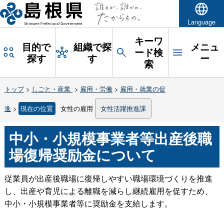
Language
キーワ
目的で
組織で探
メニュ
ード検
探す
す
ー
索
トップ
>
しごと・産業
>
雇用・労働
>
雇用・就業の促
進
>
現在の位置
女性の雇用
女性活躍推進課
中小・小規模事業者等出産後職
場復帰奨励金について
従業員が出産後職場に復帰しやすい職場環境づくりを推進
し、出産や育児による離職を減らし継続雇用を促すため、
中小・小規模事業者等に奨励金を支給します。