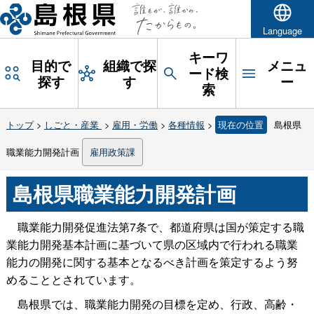
Language
キーワ
目的で
組織で探
メニュ
ード検
探す
す
ー
索
トップ
>
しごと・産業
>
雇用・労働
>
各種情報
>
現在の位置
島根県
職業能力開発計画
雇用政策課
島根県職業能力開発計画
職業能力開発促進法第7条で、都道府県は国が策定する職
業能力開発基本計画に基づいて県の区域内で行われる職業
能力の開発に関する基本となるべき計画を策定するよう努
めることとされています。
島根県では、職業能力開発の目標を定め、行政、高齢・