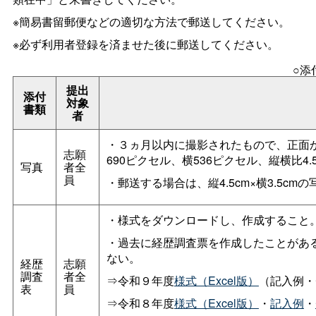
※簡易書留郵便などの適切な方法で郵送してください。
※必ず利用者登録を済ませた後に郵送してください。
○添
提出
添付
対象
書類
者
・３ヵ月以内に撮影されたもので、正面から
志願
690ピクセル、横536ピクセル、縦横比4.
写真
者全
員
・郵送する場合は、縦4.5cm×横3.5
・様式をダウンロードし、作成すること
・過去に経歴調査票を作成したことがあ
ない。
経歴
志願
調査
者全
⇒令和９年度
様式（Excel版）
（記入例・
表
員
⇒令和８年度
様式（Excel版）
・
記入例
・