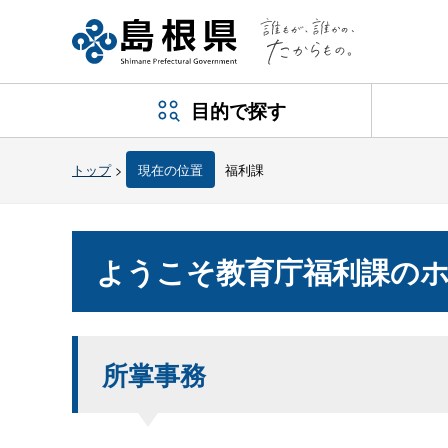
目的で探す
トップ
>
現在の位置
福利課
ようこそ教育庁福利課の
所掌事務