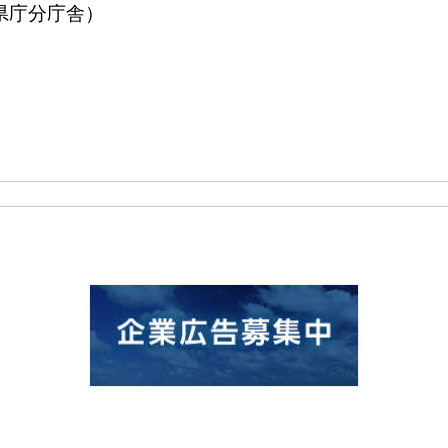
（県庁分庁舎）