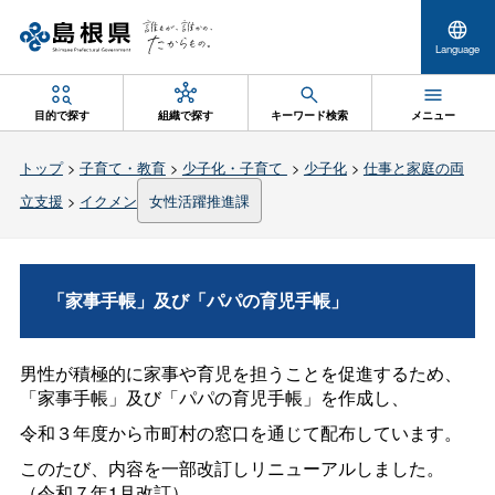
Language
目的で探す
組織で探す
キーワード検索
メニュー
トップ
>
子育て・教育
>
少子化・子育て
>
少子化
>
仕事と家庭の両
立支援
>
イクメン
女性活躍推進課
「家事手帳」及び「パパの育児手帳」
男性が積極的に家事や育児を担うことを促進するため、
「家事手帳」及び「パパの育児手帳」を作成し、
令和３年度から市町村の窓口を通じて配布しています。
このたび、内容を一部改訂しリニューアルしました。
（令和７年1月改訂）