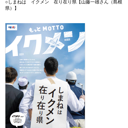
○しまね
は
イクメ
ン
在り在り県【山藤一雄さん（島根
県）】