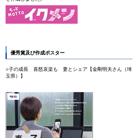
優秀賞及び作成ポスター
○子の成
長
喜怒哀楽
も
妻とシェア【金剛明夫さん（埼
玉県）】