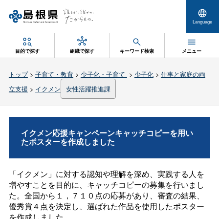
Language
目的で探す
組織で探す
キーワード検索
メニュー
トップ
>
子育て・教育
>
少子化・子育て
>
少子化
>
仕事と家庭の両
立支援
>
イクメン
女性活躍推進課
イクメン応援キャンペーンキャッチコピーを用い
たポスターを作成しました
「イクメン」に対する認知や理解を深め、実践する人を
増やすことを目的に、キャッチコピーの募集を行いまし
た。全国から１，７１０点の応募があり、審査の結果、
優秀賞４点を決定し、選ばれた作品を使用したポスター
を作成しました。