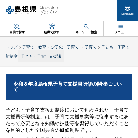
Language
目的で探す
組織で探す
キーワード検索
メニュー
トップ
>
子育て・教育
>
少子化・子育て
>
子育て
>
子ども・子育て
新制度
子ども・子育て支援課
令和８年度島根県子育て支援員研修の開催につい
て
子ども・子育て支援新制度において創設された「子育て
支援員研修制度」は、子育て支援事業等に従事するにあ
たって必要となる知識や技能等を習得していただくこと
を目的とした全国共通の研修制度です。