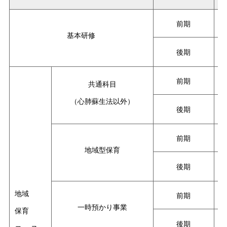
前期
基本研修
後期
前期
共通科目
（心肺蘇生法以外）
後期
前期
地域型保育
後期
地域
前期
一時預かり事業
保育
後期