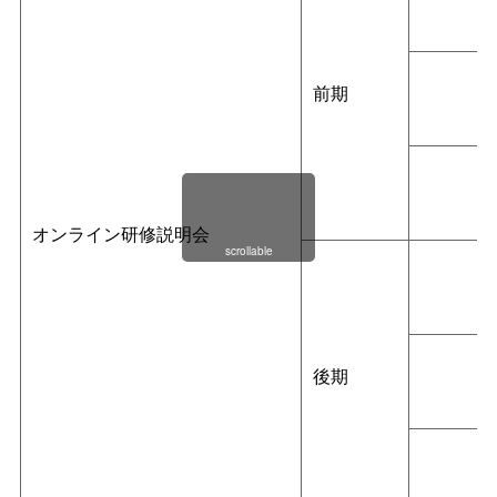
前期
９
９
オンライン研修説明会
scrollable
1
後期
1
1