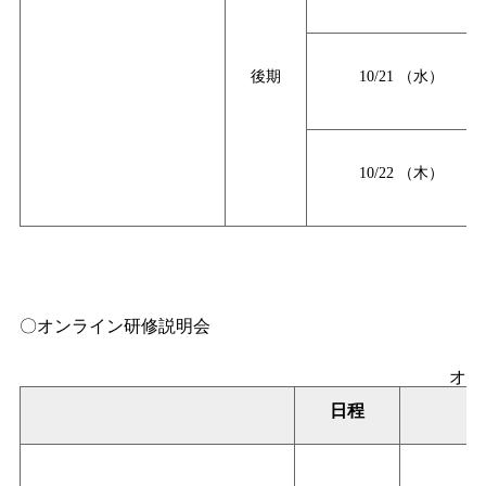
後期
10/21
（水）
10/22
（木）
〇オンライン研修説明会
オン
日程
９