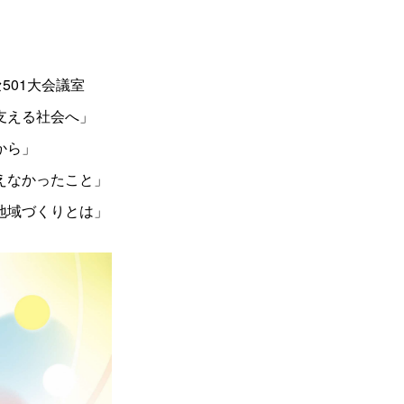
セ501大会議室
支える社会へ」
から」
えなかったこと」
地域づくりとは」