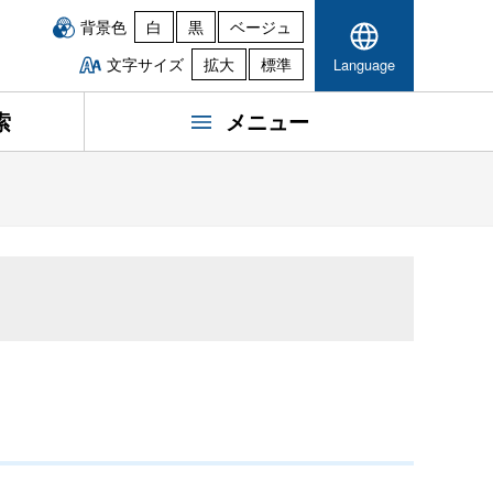
背景色
白
黒
ベージュ
文字サイズ
拡大
標準
Language
索
メニュー