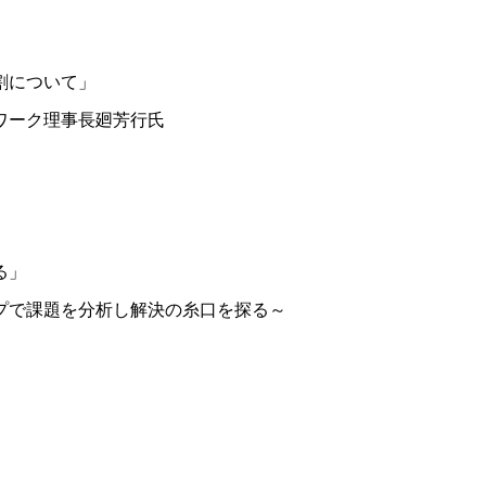
割について」
ワーク理事長廻芳行氏
る」
プで課題を分析し解決の糸口を探る～