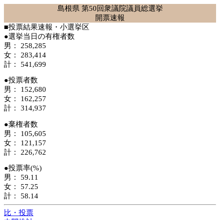
島根県 第50回衆議院議員総選挙
開票速報
■投票結果速報・小選挙区
●選挙当日の有権者数
男： 258,285
女： 283,414
計： 541,699
●投票者数
男： 152,680
女： 162,257
計： 314,937
●棄権者数
男： 105,605
女： 121,157
計： 226,762
●投票率(%)
男： 59.11
女： 57.25
計： 58.14
比・投票