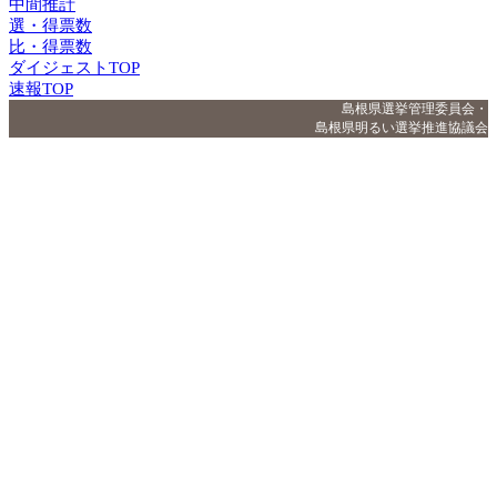
中間推計
選・得票数
比・得票数
ダイジェストTOP
速報TOP
島根県選挙管理委員会・
島根県明るい選挙推進協議会