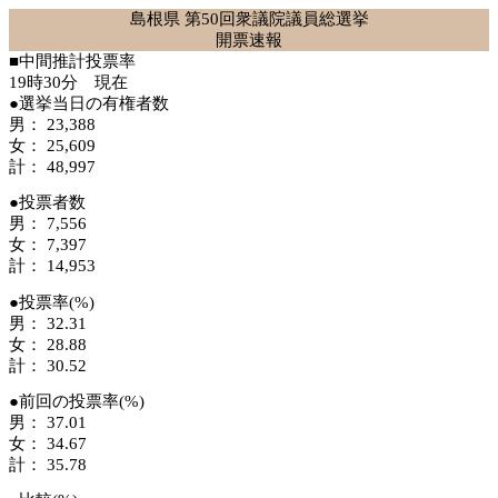
島根県 第50回衆議院議員総選挙
開票速報
■中間推計投票率
19時30分 現在
●選挙当日の有権者数
男： 23,388
女： 25,609
計： 48,997
●投票者数
男： 7,556
女： 7,397
計： 14,953
●投票率(%)
男： 32.31
女： 28.88
計： 30.52
●前回の投票率(%)
男： 37.01
女： 34.67
計： 35.78