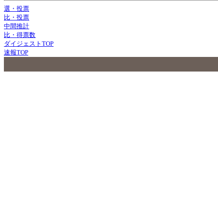
選・投票
比・投票
中間推計
比・得票数
ダイジェストTOP
速報TOP