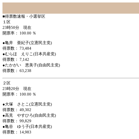
■得票数速報・小選挙区
１区
23時50分 現在
開票率： 100.00 ％
●
亀井 亜紀子(立憲民主党)
得票数： 73,484
●
むらほ えりこ(日本共産党)
得票数： 7,142
●
たかがい 恵美子(自由民主党)
得票数： 63,238
２区
23時20分 現在
開票率： 100.00 ％
●
大塚 さとこ(立憲民主党)
得票数： 49,302
●
高見 やすひろ(自由民主党)
得票数： 99,829
●
亀谷 ゆう子(日本共産党)
得票数： 14,983