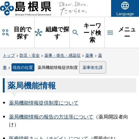
Language
キーワ
目的で
組織で探
メニュ
ード検
探す
す
ー
索
トップ
>
防災・安全
>
薬事・衛生・感染症
>
薬事
>
薬
事
>
現在の位置
薬局機能情報提供制度
薬事衛生課
薬局機能情報
薬局機能情報提供制度について
薬局機能情報の報告の方法等について
（薬局開設者向
け）
医療情報ネット（ナビイ）について
（県民向け）