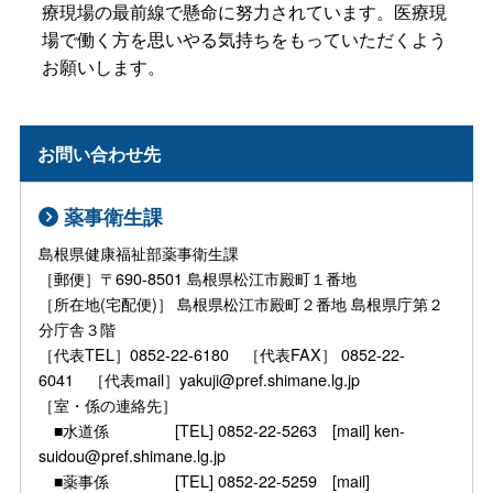
療現場の最前線で懸命に努力されています。医療現
場で働く方を思いやる気持ちをもっていただくよう
お願いします。
お問い合わせ先
薬事衛生課
島根県健康福祉部薬事衛生課
［郵便］〒690-8501 島根県松江市殿町１番地
［所在地(宅配便)］ 島根県松江市殿町２番地 島根県庁第２
分庁舎３階
［代表TEL］0852-22-6180 ［代表FAX］ 0852-22-
6041 ［代表mail］yakuji@pref.shimane.lg.jp
［室・係の連絡先］
■水道係 [TEL] 0852-22-5263 [mail] ken-
suidou@pref.shimane.lg.jp
■薬事係 [TEL] 0852-22-5259 [mail]