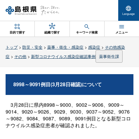
Language
目的で探す
組織で探す
キーワード検索
メニュー
トップ
>
防災・安全
>
薬事・衛生・感染症
>
感染症
>
その他感染
症
>
その他
>
新型コロナウイルス感染症確認事例
薬事衛生課
8998～9091例目(3月28日確認)について
3月28日に県内8998～9000、9002～9006、9009～
9014、9020～9026、9029、9030、9037～9052、9076
～9082、9084、9087、9089、9091例目となる新型コロ
ナウイルス感染症患者が確認されました。