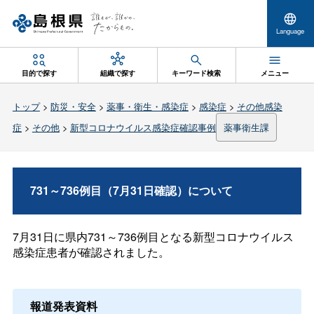
Language
目的で探す
組織で探す
キーワード検索
メニュー
トップ
>
防災・安全
>
薬事・衛生・感染症
>
感染症
>
その他感染
症
>
その他
>
新型コロナウイルス感染症確認事例
薬事衛生課
731～736例目（7月31日確認）について
7月31日に県内731～736例目となる新型コロナウイルス
感染症患者が確認されました。
報道発表資料