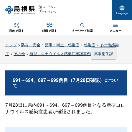
Language
目的で探す
組織で探す
キーワード検索
メニュー
トップ
>
防災・安全
>
薬事・衛生・感染症
>
感染症
>
その他感染
症
>
その他
>
新型コロナウイルス感染症確認事例
薬事衛生課
691～694、697～699例目（7月28日確認）につい
て
7月28日に県内691～694、697～699例目となる新型コロ
ナウイルス感染症患者が確認されました。