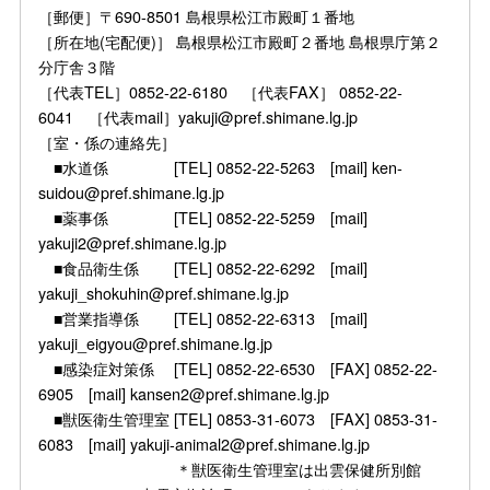
［郵便］〒690-8501 島根県松江市殿町１番地
［所在地(宅配便)］ 島根県松江市殿町２番地 島根県庁第２
分庁舎３階
［代表TEL］0852-22-6180 ［代表FAX］ 0852-22-
6041 ［代表mail］yakuji@pref.shimane.lg.jp
［室・係の連絡先］
■水道係 [TEL] 0852-22-5263 [mail] ken-
suidou@pref.shimane.lg.jp
■薬事係 [TEL] 0852-22-5259 [mail]
yakuji2@pref.shimane.lg.jp
■食品衛生係 [TEL] 0852-22-6292 [mail]
yakuji_shokuhin@pref.shimane.lg.jp
■営業指導係 [TEL] 0852-22-6313 [mail]
yakuji_eigyou@pref.shimane.lg.jp
■感染症対策係 [TEL] 0852-22-6530 [FAX] 0852-22-
6905 [mail] kansen2@pref.shimane.lg.jp
■獣医衛生管理室 [TEL] 0853-31-6073 [FAX] 0853-31-
6083 [mail] yakuji-animal2@pref.shimane.lg.jp
＊獣医衛生管理室は出雲保健所別館