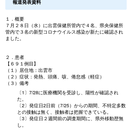
報道発表資料
１．概要
７月２８日（水）に出雲保健所管内で４名、県央保健所
管内で３名の新型コロナウイルス感染が新たに確認され
ました。
２．患者
【６９１例目】
（１）居住地：出雲市
（２）症状：発熱、頭痛、咳、倦怠感（軽症）
（３）備考
〔1〕7/28に医療機関を受診し、陽性が確認され
た。
〔2〕発症日2日前（7/25）からの期間、不特定多数
との接触は無く、接触者は把握できている。
〔3〕発症日２週間前の調査期間に、県外移動歴無
し。