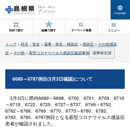
Language
目的で探す
組織で探す
キーワード検索
メニュー
トップ
>
防災・安全
>
薬事・衛生・感染症
>
感染症
>
その他感染
症
>
その他
>
新型コロナウイルス感染症確認事例
薬事衛生課
6689～6787例目(3月3日確認)について
3月3日に県内6689～6698、6700、6701、6709、6716
～6719、6722、6725、6727～6737、6749～6752、
6762～6766、6769、6770、6773～6780、6782、
6783、6785、6787例目となる新型コロナウイルス感染症
患者が確認されました。