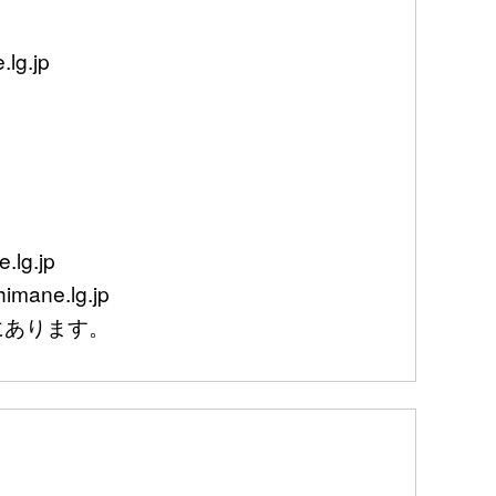
g.jp
lg.jp
mane.lg.jp
あります。