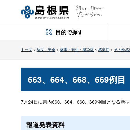
目的で探す
トップ
>
防災・安全
>
薬事・衛生・感染症
>
感染症
>
その他感
663、664、668、669
7月24日に県内663、664、668、669例目と
報道発表資料