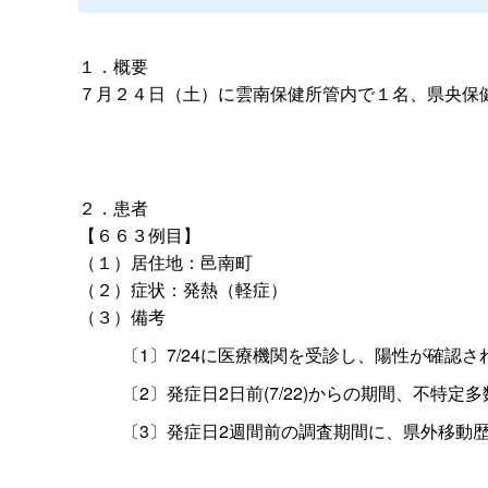
１．概要
７月２４日（土）に雲南保健所管内で１名、県央保
２．患者
【６６３例目】
（１）居住地：邑南町
（２）症状：発熱（軽症）
（３）備考
〔1〕7/24に医療機関を受診し、陽性が確認さ
〔2〕発症日2日前(7/22)からの期間、不特
〔3〕発症日2週間前の調査期間に、県外移動