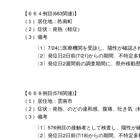
【６６４例目(663関連)】
（１）居住地：邑南町
（２）症状：発熱（軽症）
（３）備考
〔1〕7/24に医療機関を受診し、陽性が確認さ
〔2〕発症日2日前(7/21)からの期間、不特
〔3〕発症日2週間前の調査期間に、県外移動
【６６８例目(576関連)】
（１）居住地：雲南市
（２）症状：発熱、のどの違和感、腹痛、吐き気（
（３）備考
〔1〕576例目の接触者として検査し、陽性が
〔2〕発症日2日前(7/18)からの期間、不特