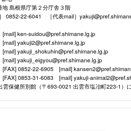
番地 島根県庁第２分庁舎３階
52-22-6041 ［代表mail］yakuji@pref.shimane.l
ken-suidou@pref.shimane.lg.jp
yakuji2@pref.shimane.lg.jp
 yakuji_shokuhin@pref.shimane.lg.jp
 yakuji_eigyou@pref.shimane.lg.jp
 0852-22-6905 [mail] kansen2@pref.shimane.
0853-31-6083 [mail] yakuji-animal2@pref.shi
〒693-0021 出雲市塩冶町223-1）に