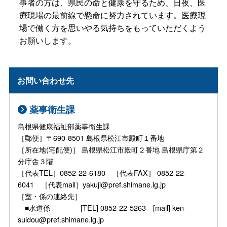
事者の方は、県民の命と健康を守るため、日夜、医
療現場の最前線で懸命に努力されています。医療現
場で働く方を思いやる気持ちをもっていただくよう
お願いします。
お問い合わせ先
薬事衛生課
島根県健康福祉部薬事衛生課
［郵便］〒690-8501 島根県松江市殿町１番地
［所在地(宅配便)］ 島根県松江市殿町２番地 島根県庁第２
分庁舎３階
［代表TEL］0852-22-6180 ［代表FAX］ 0852-22-
6041 ［代表mail］yakuji@pref.shimane.lg.jp
［室・係の連絡先］
■水道係 [TEL] 0852-22-5263 [mail] ken-
suidou@pref.shimane.lg.jp