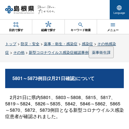
Language
目的で探す
組織で探す
キーワード検索
メニュー
トップ
>
防災・安全
>
薬事・衛生・感染症
>
感染症
>
その他感染
症
>
その他
>
新型コロナウイルス感染症確認事例
薬事衛生課
5801～5873例目(2月21日確認)について
2月21日に県内5801、5803～5808、5815、5817、
5819～5824、5826～5835、5842、5846～5862、5865
～5870、5872、5873例目となる新型コロナウイルス感染
症患者が確認されました。