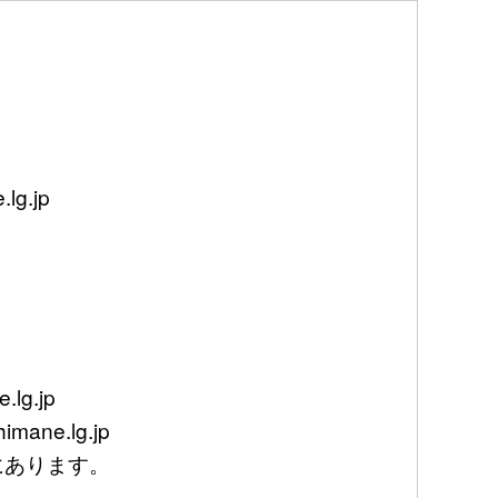
g.jp
lg.jp
mane.lg.jp
あります。