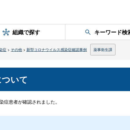
組織で探す
キーワード検
染症
>
その他
>
新型コロナウイルス感染症確認事例
薬事衛生課
について
感染症患者が確認されました。