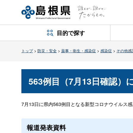
目的で探す
トップ
>
防災・安全
>
薬事・衛生・感染症
>
感染症
>
その他感
563例目（7月13日確認）
7月13日に県内563例目となる新型コロナウイルス
報道発表資料