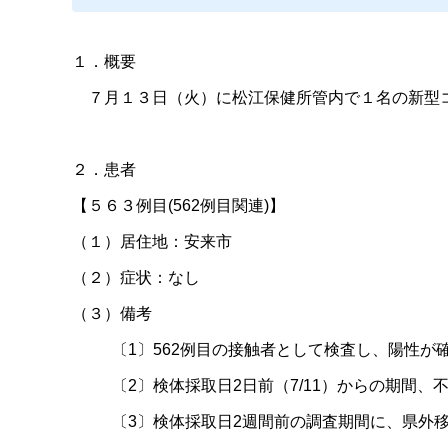
１．概要
７月１３日（火）に松江保健所管内で１名の新型
２．患者
【５６３例目
(562
例目関連
)
】
（１）居住地：安来市
（２）症状：なし
（３）備考
〔
1
〕
562
例目の接触者として検査し、陽性が
〔
2
〕検体採取日
2
日前（
7/11
）からの期間、
〔
3
〕検体採取日
2
週間前の調査期間に、県外