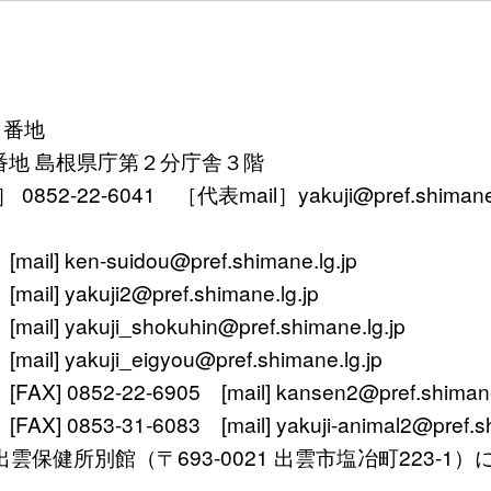
１番地
番地 島根県庁第２分庁舎３階
52-22-6041 ［代表mail］yakuji@pref.shimane.l
ken-suidou@pref.shimane.lg.jp
yakuji2@pref.shimane.lg.jp
 yakuji_shokuhin@pref.shimane.lg.jp
 yakuji_eigyou@pref.shimane.lg.jp
 0852-22-6905 [mail] kansen2@pref.shimane.
0853-31-6083 [mail] yakuji-animal2@pref.shi
〒693-0021 出雲市塩冶町223-1）に