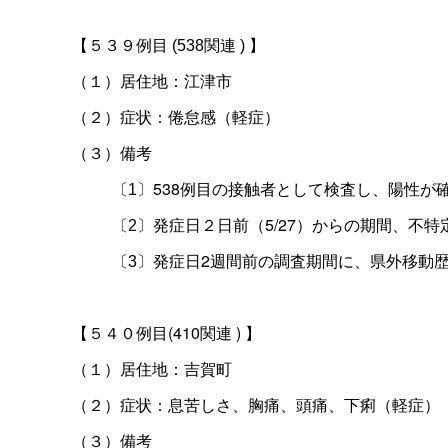
【５３９例目
(538
関連
)
】
（１）居住地：江津市
（２）症状：倦怠感（軽症）
（３）備考
538例目の接触者として検査し、陽性が
〔
1
〕
発症日２日前（5/27）からの期間、不
〔
2
〕
発症日2週間前の調査期間に、県外移動
〔
3
〕
(410関連
)
【５４０例目
】
（１）居住地：吉賀町
息苦しさ、胸痛、頭痛、下痢（軽症）
（２）症状：
（３）備考