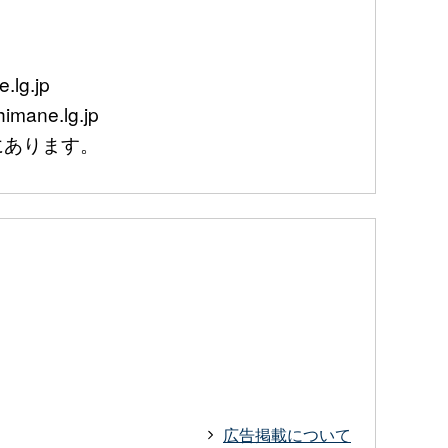
lg.jp
mane.lg.jp
あります。
広告掲載について