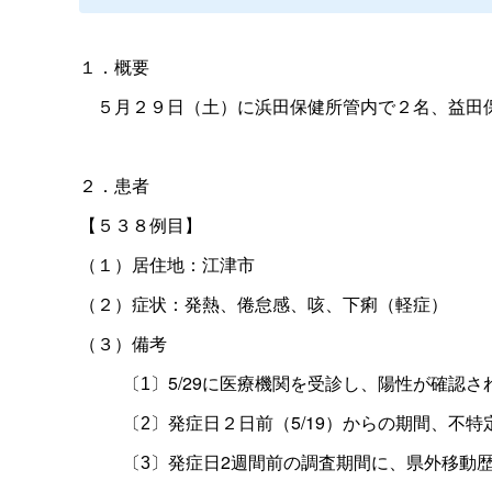
１．概要
５月２９日（土）に浜田保健所管内で２名、益田保
２．患者
【５３８例目】
（１）居住地：江津市
（２）症状：発熱、倦怠感、咳、下痢（軽症）
（３）備考
5/29に医療機関を受診し、陽性が確認さ
〔
1
〕
発症日２日前（5/19）からの期間、不
〔
2
〕
発症日2週間前の調査期間に、県外移動
〔
3
〕