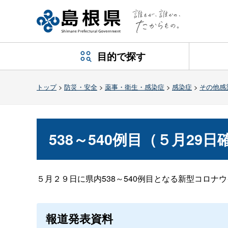
目的で探す
トップ
>
防災・安全
>
薬事・衛生・感染症
>
感染症
>
その他感
538～540例目（５月29
５月２９日に県内538～540例目となる新型コロナ
報道発表資料