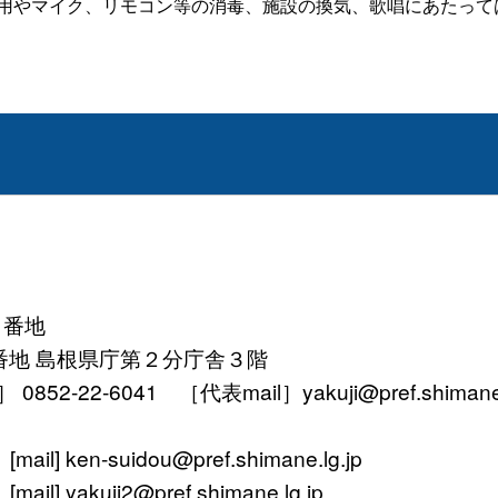
用やマイク、リモコン等の消毒、施設の換気、歌唱にあたって
１番地
番地 島根県庁第２分庁舎３階
52-22-6041 ［代表mail］yakuji@pref.shimane.l
ken-suidou@pref.shimane.lg.jp
yakuji2@pref.shimane.lg.jp