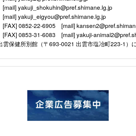
 yakuji_shokuhin@pref.shimane.lg.jp
 yakuji_eigyou@pref.shimane.lg.jp
 0852-22-6905 [mail] kansen2@pref.shimane.
0853-31-6083 [mail] yakuji-animal2@pref.shi
〒693-0021 出雲市塩冶町223-1）に