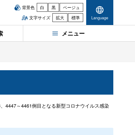
背景色
白
黒
ベージュ
文字サイズ
拡大
標準
Language
索
メニュー
2、4443、4447～4461例目となる新型コロナウイルス感染