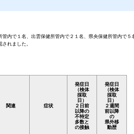
所管内で１名、出雲保健所管内で２１名、県央保健所管内で５
認されました。
発症日
発症日
（検体
（検体
採取
採取
日）
日）
関連
症状
２日前
２週間
以降の
前以降
不特定
の
多数と
県外移
の接触
動歴