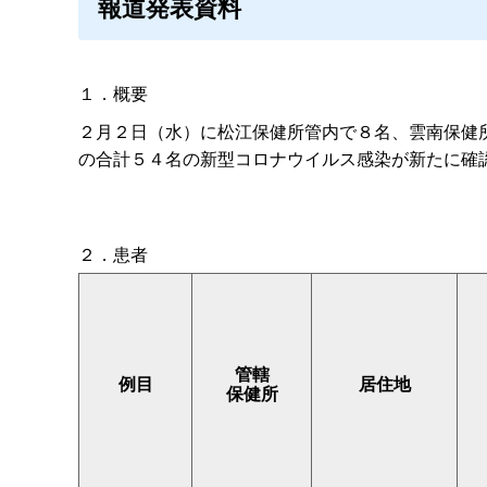
報道発表資料
１．概要
２月２日（水）に松江保健所管内で８名、雲南保健
の合計５４名の新型コロナウイルス感染が新たに確
２．患者
管轄
例目
居住地
保健所