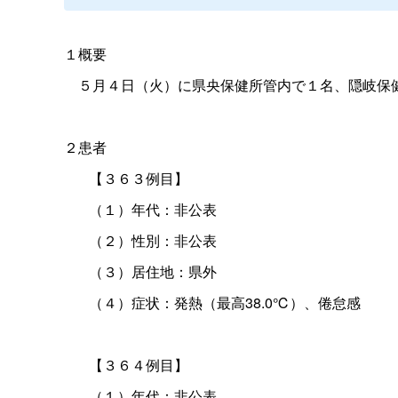
１概要
５月４日（火）に県央保健所管内で１名、隠岐保健
２患者
【３６３例目】
（１）年代：非公表
（２）性別：非公表
（３）居住地：県外
（４）症状：発熱（最高38.0℃）、倦怠感
【３６４例目】
（１）年代：非公表