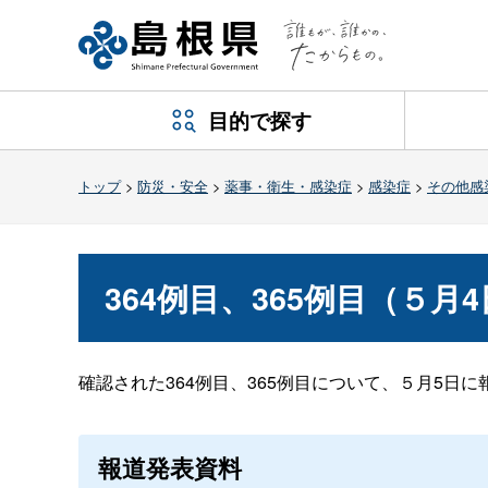
目的で探す
トップ
>
防災・安全
>
薬事・衛生・感染症
>
感染症
>
その他感
364例目、365例目（５
確認された364例目、365例目について、５月5日
報道発表資料