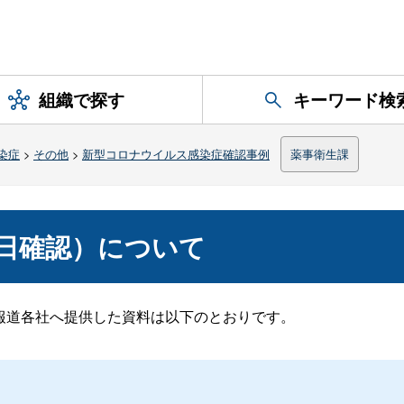
組織で探す
キーワード検
染症
>
その他
>
新型コロナウイルス感染症確認事例
薬事衛生課
月4日確認）について
に報道各社へ提供した資料は以下のとおりです。