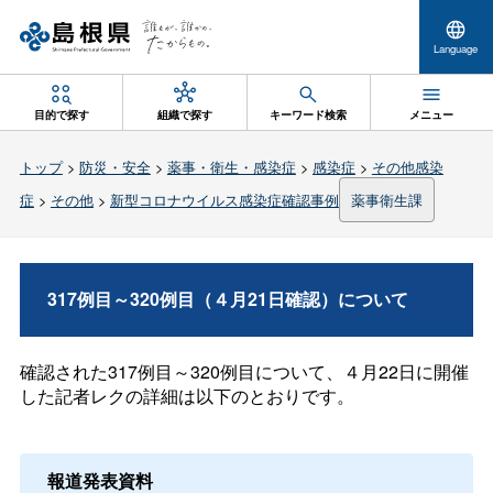
Language
目的で探す
組織で探す
キーワード検索
メニュー
トップ
>
防災・安全
>
薬事・衛生・感染症
>
感染症
>
その他感染
症
>
その他
>
新型コロナウイルス感染症確認事例
薬事衛生課
317例目～320例目（４月21日確認）について
確認された317例目～320例目について、４月22日に開催
した記者レクの詳細は以下のとおりです。
報道発表資料