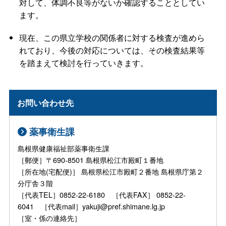
対して、体調不良等がないか確認することとしてい
ます。
現在、この県立学校の関係者に対する検査が進めら
れており、今後の対応については、その検査結果等
を踏まえて検討を行っていきます。
お問い合わせ先
薬事衛生課
島根県健康福祉部薬事衛生課
［郵便］〒690-8501 島根県松江市殿町１番地
［所在地(宅配便)］ 島根県松江市殿町２番地 島根県庁第２
分庁舎３階
［代表TEL］0852-22-6180 ［代表FAX］ 0852-22-
6041 ［代表mail］yakuji@pref.shimane.lg.jp
［室・係の連絡先］