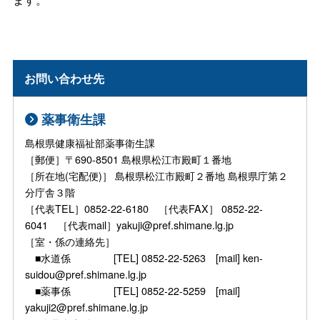
お問い合わせ先
薬事衛生課
島根県健康福祉部薬事衛生課
［郵便］〒690-8501 島根県松江市殿町１番地
［所在地(宅配便)］ 島根県松江市殿町２番地 島根県庁第２
分庁舎３階
［代表TEL］0852-22-6180 ［代表FAX］ 0852-22-
6041 ［代表mail］yakuji@pref.shimane.lg.jp
［室・係の連絡先］
■水道係 [TEL] 0852-22-5263 [mail] ken-
suidou@pref.shimane.lg.jp
■薬事係 [TEL] 0852-22-5259 [mail]
yakuji2@pref.shimane.lg.jp