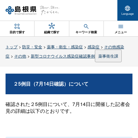
Language
目的で探す
組織で探す
キーワード検索
メニュー
トップ
>
防災・安全
>
薬事・衛生・感染症
>
感染症
>
その他感染
症
>
その他
>
新型コロナウイルス感染症確認事例
薬事衛生課
２5例目（7月14日確認）について
確認された２5例目について、7月14日に開催した記者会
見の詳細は以下のとおりです。