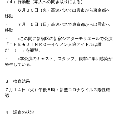
（４）行動歴（本人への聞き取りによる）
・
６月３０日（火）高速バスで出雲市から東京都へ
移動
・
７
月
５日（日）高速バスで東京都から出雲市へ
移動
・
※この間に新宿区の新宿シアターモリエールで公演
「ＴＨＥ★ＪＩＮＲＯーイケメン人狼アイドルは誰
だ！！ー」を観覧。
・
※本公演のキャスト、スタッフ、観客に集団感染が
発生している。
３．検査結果
７月１４日（火）午後８時：新型コロナウイルス陽性確
認
４．調査の状況