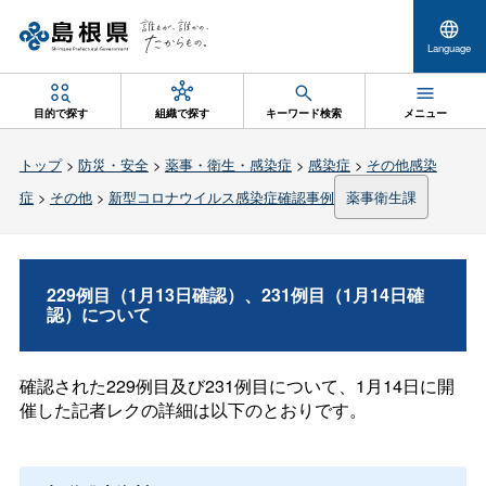
Language
目的で探す
組織で探す
キーワード検索
メニュー
トップ
>
防災・安全
>
薬事・衛生・感染症
>
感染症
>
その他感染
症
>
その他
>
新型コロナウイルス感染症確認事例
薬事衛生課
229例目（1月13日確認）、231例目（1月14日確
認）について
確認された229例目及び231例目について、1月14日に開
催した記者レクの詳細は以下のとおりです。