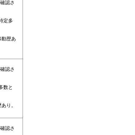
が確認さ
不特定多
。
移動歴あ
が確認さ
定多数と
歴あり。
が確認さ