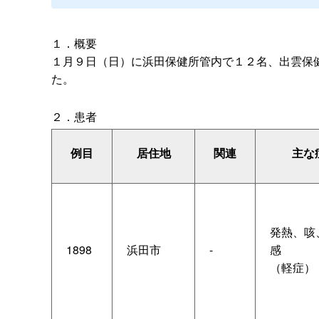
１．概要
１月９日（日）に浜田保健所管内で１２名、出雲保
た。
２．患者
例目
居住地
関連
主な
発熱、咳
1898
浜田市
-
感
（軽症）