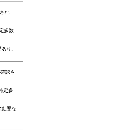
認され
特定多数
歴あり。
が確認さ
不特定多
。
移動歴な