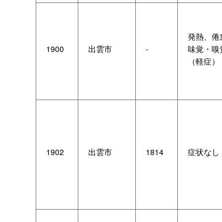
発熱、倦
1900
出雲市
-
味覚・嗅
（軽症）
1902
出雲市
1814
症状なし