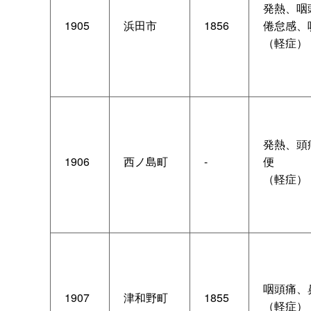
発熱、咽
1905
浜田市
1856
倦怠感、
（軽症）
発熱、頭
1906
西ノ島町
-
便
（軽症）
咽頭痛、
1907
津和野町
1855
（軽症）