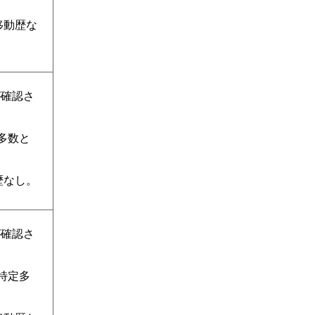
移動歴な
が確認さ
定多数と
歴なし。
が確認さ
不特定多
。