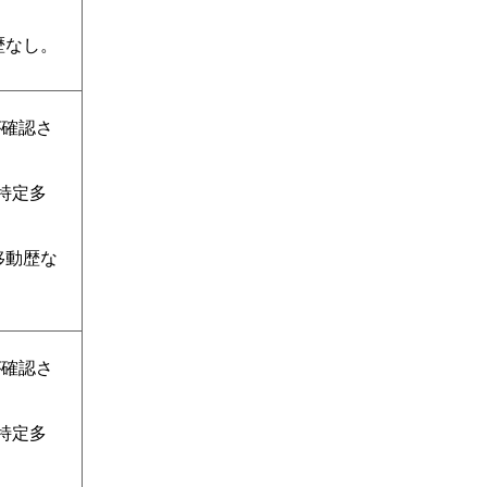
歴なし。
が確認さ
不特定多
。
移動歴な
が確認さ
不特定多