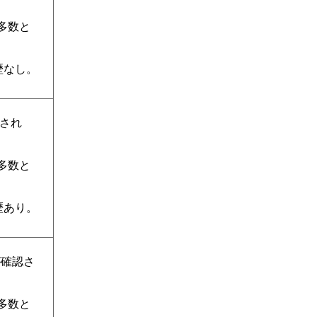
定多数と
歴なし。
認され
定多数と
歴あり。
が確認さ
定多数と