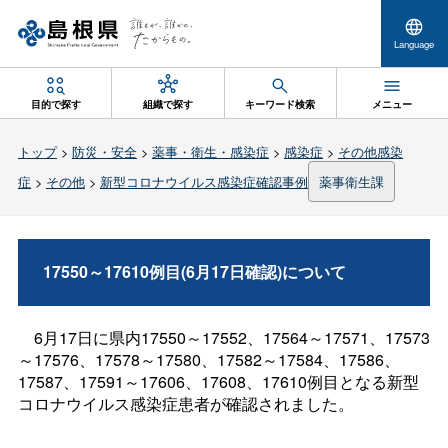
Language
目的で探す
組織で探す
キーワード検索
メニュー
トップ
>
防災・安全
>
薬事・衛生・感染症
>
感染症
>
その他感染
症
>
その他
>
新型コロナウイルス感染症確認事例
薬事衛生課
17550～17610例目(6月17日確認)について
6月17日に県内17550～17552、17564～17571、17573
～17576、17578～17580、17582～17584、17586、
17587、17591～17606、17608、17610例目となる新型
コロナウイルス感染症患者が確認されました。