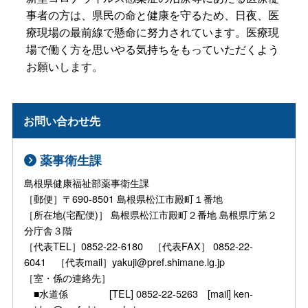
事者の方は、県民の命と健康を守るため、日夜、医
療現場の最前線で懸命に努力されています。医療現
場で働く方を思いやる気持ちをもっていただくよう
お願いします。
お問い合わせ先
薬事衛生課
島根県健康福祉部薬事衛生課
［郵便］〒690-8501 島根県松江市殿町１番地
［所在地(宅配便)］ 島根県松江市殿町２番地 島根県庁第２
分庁舎３階
［代表TEL］0852-22-6180 ［代表FAX］ 0852-22-
6041 ［代表mail］yakuji@pref.shimane.lg.jp
［室・係の連絡先］
■水道係 [TEL] 0852-22-5263 [mail] ken-