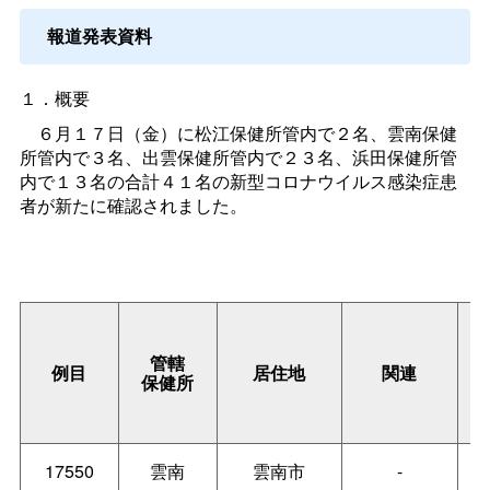
報道発表資料
１．概要
６月１７日（金）に松江保健所管内で２名、雲南保健
所管内で３名、出雲保健所管内で２３名、浜田保健所管
内で１３名の合計４１名の新型コロナウイルス感染症患
者が新たに確認されました。
管轄
例目
居住地
関連
保健所
17550
雲南
雲南市
-