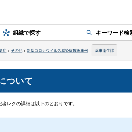
組織で探す
キーワード検
染症
>
その他
>
新型コロナウイルス感染症確認事例
薬事衛生課
）について
た記者レクの詳細は以下のとおりです。