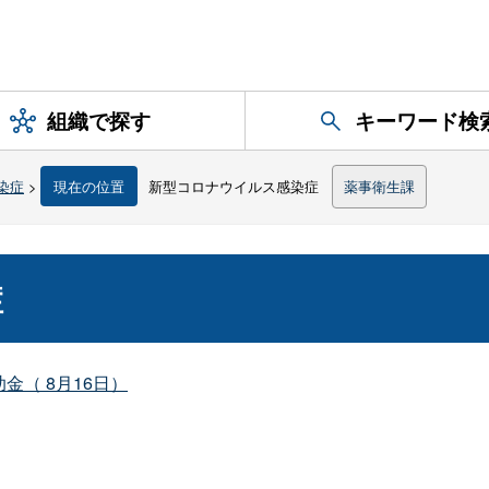
組織で探す
キーワード検
染症
>
現在の位置
新型コロナウイルス感染症
薬事衛生課
症
（ 8月16日）