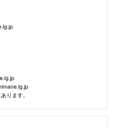
g.jp
lg.jp
mane.lg.jp
あります。