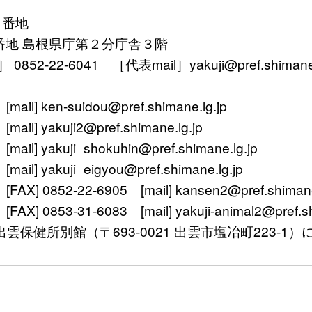
１番地
番地 島根県庁第２分庁舎３階
52-22-6041 ［代表mail］yakuji@pref.shimane.l
ken-suidou@pref.shimane.lg.jp
yakuji2@pref.shimane.lg.jp
 yakuji_shokuhin@pref.shimane.lg.jp
 yakuji_eigyou@pref.shimane.lg.jp
 0852-22-6905 [mail] kansen2@pref.shimane.
0853-31-6083 [mail] yakuji-animal2@pref.shi
〒693-0021 出雲市塩冶町223-1）に