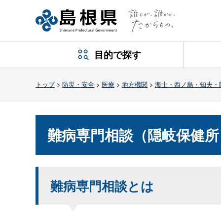
目的で探す
トップ
>
防災・安全
>
医療
>
地方機関
>
海士・西ノ島・知夫・
難病専門相談（隠岐保健所
難病専門相談とは