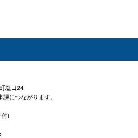
町塩口24
務医事課につながります。
受付)
p