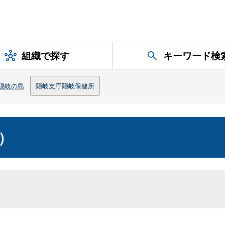
組織で探す
キーワード検
隠岐の島
隠岐支庁隠岐保健所
）