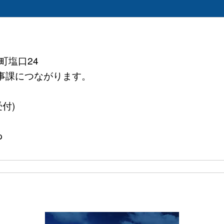
町塩口24
務医事課につながります。
受付)
p