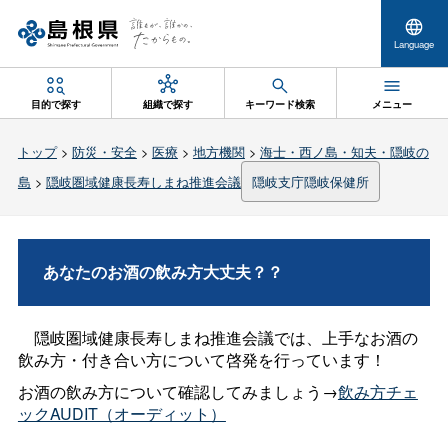
Language
目的で探す
組織で探す
キーワード検索
メニュー
トップ
>
防災・安全
>
医療
>
地方機関
>
海士・西ノ島・知夫・隠岐の
島
>
隠岐圏域健康長寿しまね推進会議
隠岐支庁隠岐保健所
あなたのお酒の飲み方大丈夫？？
隠岐圏域健康長寿しまね推進会議では、上手なお酒の
飲み方・付き合い方について啓発を行っています！
お酒の飲み方について確認してみましょう→
飲み方チェ
ックAUDIT（オーディット）