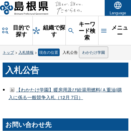
Language
キーワ
目的で
組織で探
メニュ
ード検
探す
す
ー
索
トップ
>
入札情報
>
現在の位置
入札公告
わかたけ学園
入札公告
【わかたけ学園】暖房用及び給湯用燃料(Ａ重油)購
入に係る一般競争入札（12月 7日）
お問い合わせ先