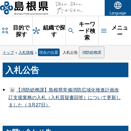
Language
キーワ
目的で
組織で探
メニュ
ード検
探す
す
ー
索
トップ
>
入札情報
>
現在の位置
入札公告
消防総務課
入札公告
【消防総務課】島根県常備消防広域化推進計画改
訂支援業務の入札（入札質疑書回答）について更新し
ました（ 3月27日）