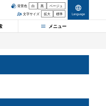
背景色
白
黒
ベージュ
文字サイズ
拡大
標準
Language
索
メニュー