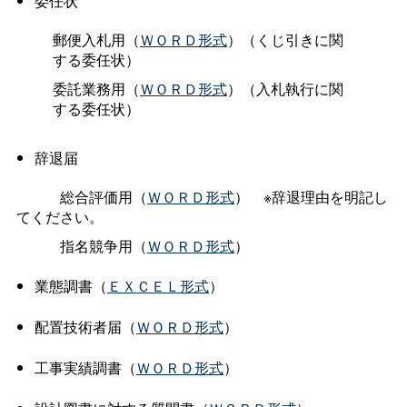
委任状
郵便入札用（
ＷＯＲＤ形式
）（くじ引きに関
する委任状）
委託業務用（
ＷＯＲＤ形式
）（入札執行に関
する委任状）
辞退届
総合評価用（
ＷＯＲＤ形式
） ※辞退理由を明記し
てください。
指名競争用（
ＷＯＲＤ形式
）
業態調書（
ＥＸＣＥＬ形式
）
配置技術者届（
ＷＯＲＤ形式
）
工事実績調書（
ＷＯＲＤ形式
）