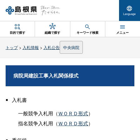
Language
目的で探す
組織で探す
キーワード検索
メニュー
トップ
>
入札情報
>
入札公告
中央病院
病院局建設工事入札関係様式
入札書
一般競争入札用（
ＷＯＲＤ形式
）
指名競争入札用（
ＷＯＲＤ形式
）