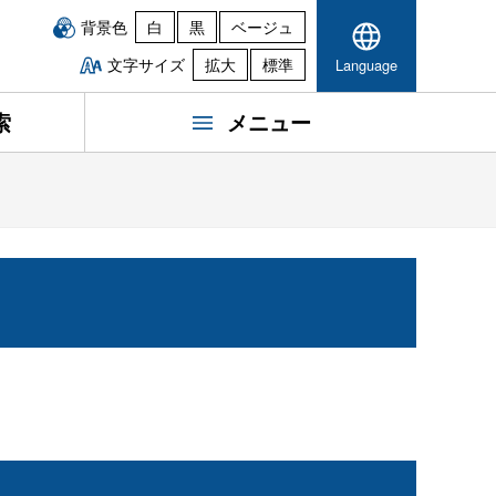
背景色
白
黒
ベージュ
文字サイズ
拡大
標準
Language
索
メニュー