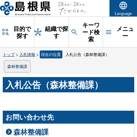
Language
キーワ
目的で
組織で探
メニュ
ード検
探す
す
ー
索
トップ
>
入札情報
>
現在の位置
入札公告（森林整備課）
森林整備課
入札公告（森林整備課）
お問い合わせ先
森林整備課