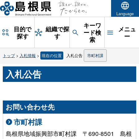
Language
キーワ
目的で
組織で探
メニュ
ード検
探す
す
ー
索
トップ
>
入札情報
>
現在の位置
入札公告
市町村課
入札公告
お問い合わせ先
市町村課
島根県地域振興部市町村課 〒690-8501 島根